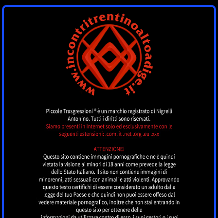
INCONTRI
TRENTINOALTOADI
by piccoletrasgressioni.it
MENU
TOP CLASS