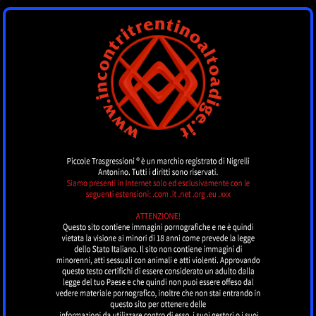
INCONTRI
TRENTINOALTOADI
by piccoletrasgressioni.it
MENU
Nessun annuncio