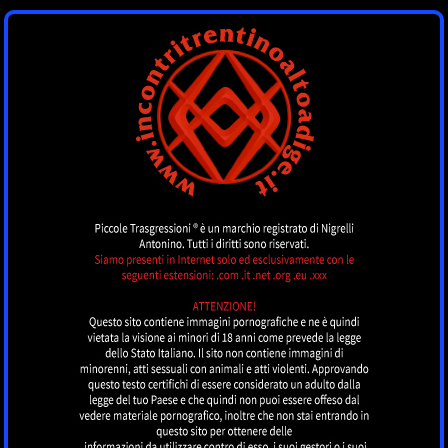
INCONTRI
TRENTINOALTOADI
by piccoletrasgressioni.it
MENU
Nessun annuncio