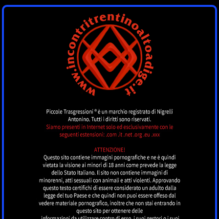
INCONTRI
TRENTINOALTOADI
by piccoletrasgressioni.it
MENU
Nessun annuncio