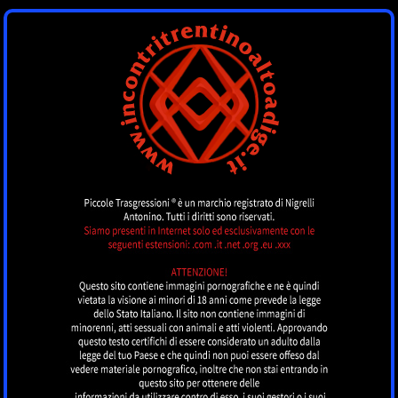
INCONTRI
TRENTINOALTOADI
by piccoletrasgressioni.it
MENU
Nessun annuncio