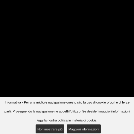
Informativa - Per una migliore navigazione questo sito fa uso di cookie propri e di terze
parti. Proseguendo la navigazione ne accetti l'utilizzo. Se desideri maggiori informazioni
leggi la nostra politica in materia di cookie.
Non mostrare più
Maggiori informazioni