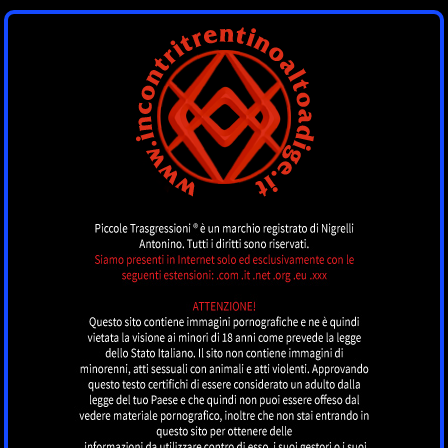
INCONTRI
TRENTINOALTOADI
by piccoletrasgressioni.it
MENU
Nessun annuncio