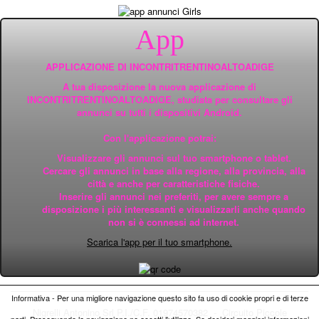
App
APPLICAZIONE DI INCONTRITRENTINOALTOADIGE
A tua disposizione la nuova applicazione di
INCONTRITRENTINOALTOADIGE, studiata per consultare gli
annunci su tutti i dispositivi Android.
Con l'applicazione potrai:
Visualizzare gli annunci sul tuo smartphone o tablet.
Cercare gli annunci in base alla regione, alla provincia, alla
città e anche per caratteristiche fisiche.
Inserire gli annunci nei preferiti, per avere sempre a
disposizione i più interessanti e visualizzarli anche quando
non si è connessi ad internet.
Scarica l'app per il tuo smartphone.
Informativa - Per una migliore navigazione questo sito fa uso di cookie propri e di terze
Nigrelli Antonino Srl P.I./C.F. 01974570382 - Circuito
Piccole