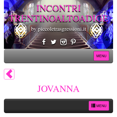
INCONTRI
TRENTINOALTOADIGE
by piccoletrasgressioni.it
MENU
JOVANNA
MENU