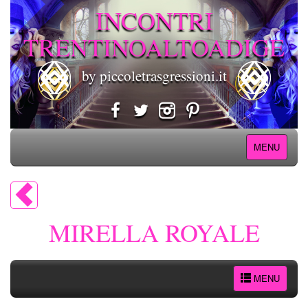
INCONTRI
TRENTINOALTOADIGE
by piccoletrasgressioni.it
MENU
MIRELLA ROYALE
MENU