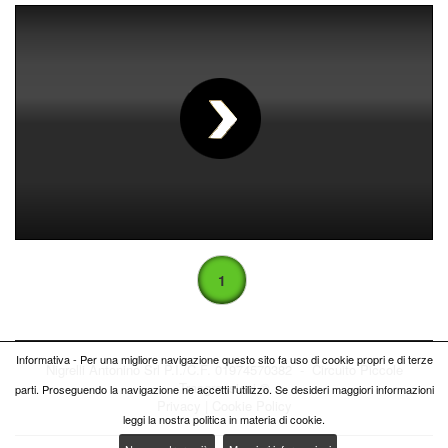
00
:
00
:
00
|
00
:
00
:
00
1
Informativa - Per una migliore navigazione questo sito fa uso di cookie propri e di terze
Nigrelli Antonino Srl P.I./C.F. 01974570382 - Circuito
Piccole
Trasgressioni ®
parti. Proseguendo la navigazione ne accetti l'utilizzo. Se desideri maggiori informazioni
Privacy
|
Cookie Policy
leggi la nostra politica in materia di cookie.