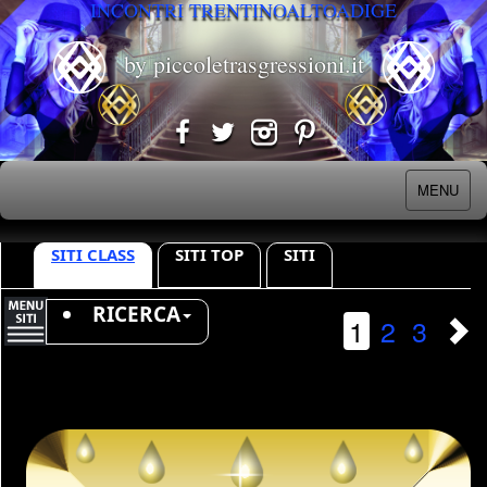
INCONTRI TRENTINOALTOADIGE
by piccoletrasgressioni.it
MENU
SITI CLASS
SITI TOP
SITI
RICERCA
1
2
3