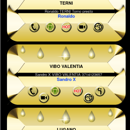
TERNI
Ronaldo
VIBO VALENTIA
Sandro X
LUGANO