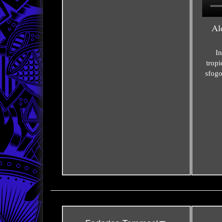
Al
In
trop
sfogo