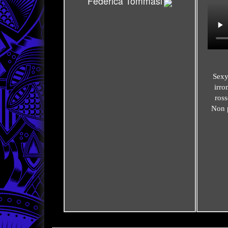
Federica Tommasi
Sexy
irro
ross
Non p