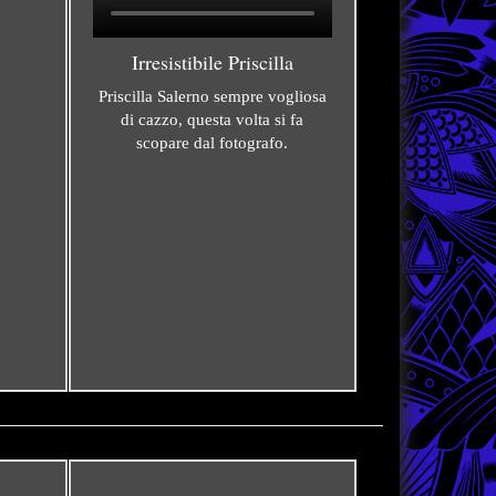
Irresistibile Priscilla
Priscilla Salerno sempre vogliosa
di cazzo, questa volta si fa
scopare dal fotografo.