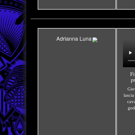
Adrianna Luna
Fi
p
Gio
lascia
cava
god