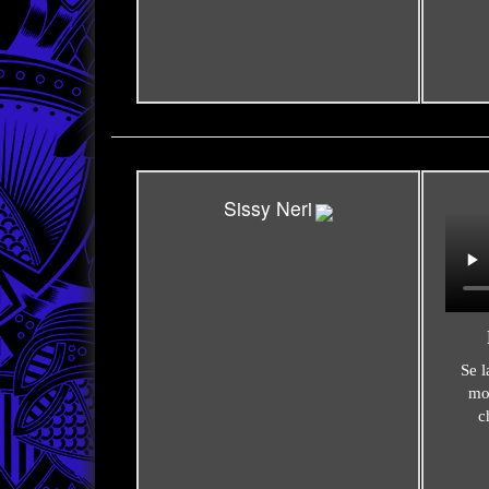
Sissy Neri
Se l
mo
c