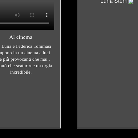
Luna Stern
Al cinema
 Luna e Federica Tommasi
mpono in un cinema a luci
e più provocanti che mai..
uò che scaturirne un orgia
incredibile.