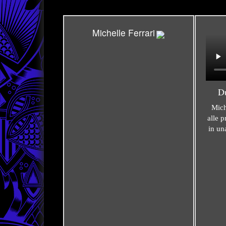
Michelle Ferrari
D
Mich
alle 
in un