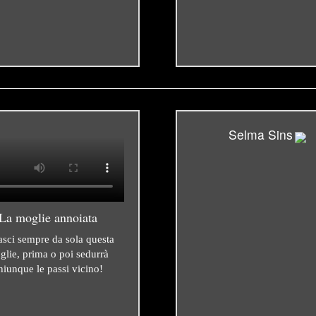
Selma Sins
La moglie annoiata
asci sempre da sola questa
glie, prima o poi sedurrà
hiunque le passi vicino!