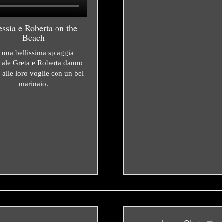
essia e Roberta on the
Beach
 una bellissima spiaggia
icale Greta e Roberta danno
 alle loro voglie con un bel
marinaio.