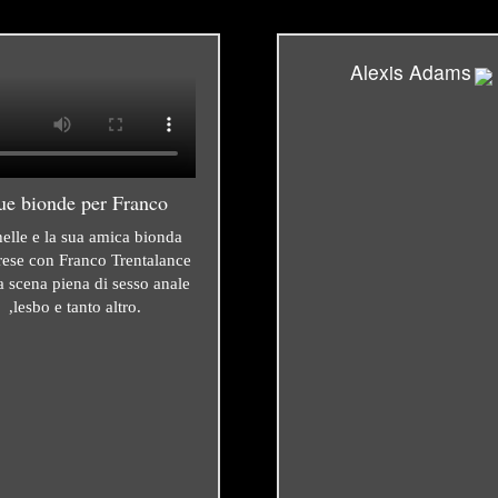
Alexis Adams
ue bionde per Franco
elle e la sua amica bionda
prese con Franco Trentalance
a scena piena di sesso anale
,lesbo e tanto altro.